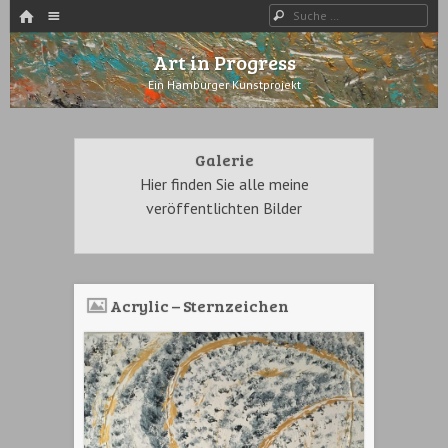
HOME
Menü
Suche
WECHSELN SIE ZUM INHALT
Art in Progress
Ein Hamburger Kunstprojekt
Galerie
Hier finden Sie alle meine
veröffentlichten Bilder
Acrylic – Sternzeichen