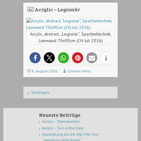
Acrylic – Legionär
Acrylic, abstract, „Legionär“, Spachteltechnik,
Leinwand 70x90cm (CH Juli 2016)
8. August 2016
Corinna Hertz
Beitrags-Navigation
←
Vorheriges
Neueste Beiträge
Acrylic – Sternzeichen
Acrylic – Sun in the Dark
Ausstellung am 28. Mai 2017 bei
„Hamburg zeigt Kunst“