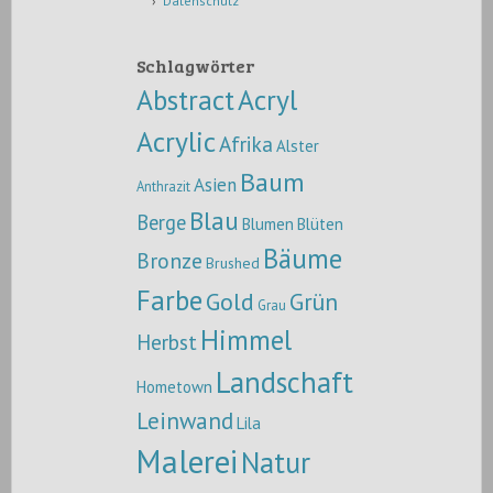
Datenschutz
Schlagwörter
Abstract
Acryl
Acrylic
Afrika
Alster
Baum
Asien
Anthrazit
Blau
Berge
Blumen
Blüten
Bäume
Bronze
Brushed
Farbe
Gold
Grün
Grau
Himmel
Herbst
Landschaft
Hometown
Leinwand
Lila
Malerei
Natur