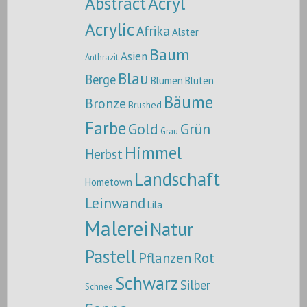
Abstract
Acryl
Acrylic
Afrika
Alster
Baum
Asien
Anthrazit
Blau
Berge
Blumen
Blüten
Bäume
Bronze
Brushed
Farbe
Gold
Grün
Grau
Himmel
Herbst
Landschaft
Hometown
Leinwand
Lila
Malerei
Natur
Pastell
Pflanzen
Rot
Schwarz
Silber
Schnee