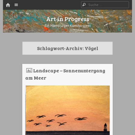
HOME
Menü
Suche
WECHSELN SIE ZUM INHALT
Art in Progress
Ein Hamburger Kunstprojekt
Schlagwort-Archiv:
Vögel
Landscape – Sonnenuntergang
am Meer