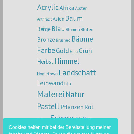
Acrylic
Afrika
Alster
Baum
Asien
Anthrazit
Blau
Berge
Blumen
Blüten
Bäume
Bronze
Brushed
Farbe
Gold
Grün
Grau
Himmel
Herbst
Landschaft
Hometown
Leinwand
Lila
Malerei
Natur
Pastell
Pflanzen
Rot
Schwarz
Silber
Schnee
Sonne
Cookies helfen mir bei der Bereitstellung meiner
Spachteltechnik