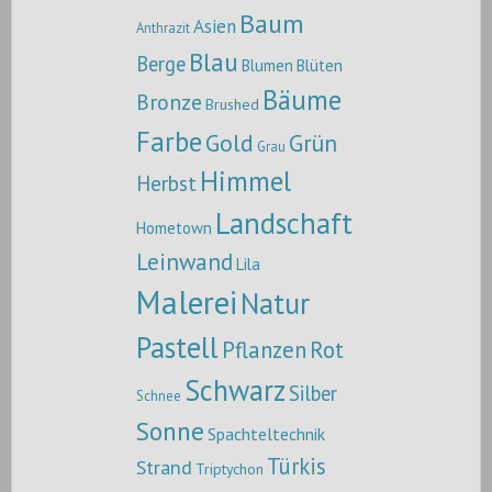
Baum
Asien
Anthrazit
Blau
Berge
Blumen
Blüten
Bäume
Bronze
Brushed
Farbe
Gold
Grün
Grau
Himmel
Herbst
Landschaft
Hometown
Leinwand
Lila
Malerei
Natur
Pastell
Pflanzen
Rot
Schwarz
Silber
Schnee
Sonne
Spachteltechnik
Türkis
Strand
Triptychon