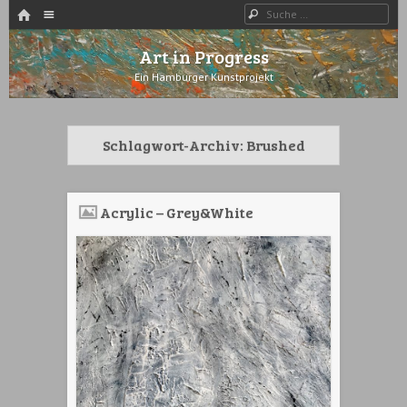
HOME
Menü
Suche
WECHSELN SIE ZUM INHALT
Art in Progress
Ein Hamburger Kunstprojekt
Schlagwort-Archiv:
Brushed
Acrylic – Grey&White