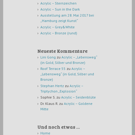
Acrylic – Sternzeichen
Acrylic – Sun in the Dark
Ausstellung am 28. Mai 2017 bei
„Hamburg zeigt Kunst“
Acrylic – Grey&White
Acrylic – Bronze (rund)
Neueste Kommentare
Lini Gong
zu
Acrylic – „Lebensweg“
(in Gold, Silber und Bronze)
Roof Terrace 55
zu
Acrylic –
„Lebensweg“ (in Gold, Silber und
Bronze)
Stephan Hertz
zu
Acrylic –
Triptychon „Explosion“
Sophie S.
zu
Acrylic – Seidenblüte
Dr. Klaus R.
zu
Acrylic – Goldene
Mitte
Und noch etwas …
Home