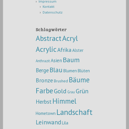
Impressum
Kontakt
Datenschutz
Schlagwörter
Abstract
Acryl
Acrylic
Afrika
Alster
Baum
Asien
Anthrazit
Blau
Berge
Blumen
Blüten
Bäume
Bronze
Brushed
Farbe
Gold
Grün
Grau
Himmel
Herbst
Landschaft
Hometown
Leinwand
Lila