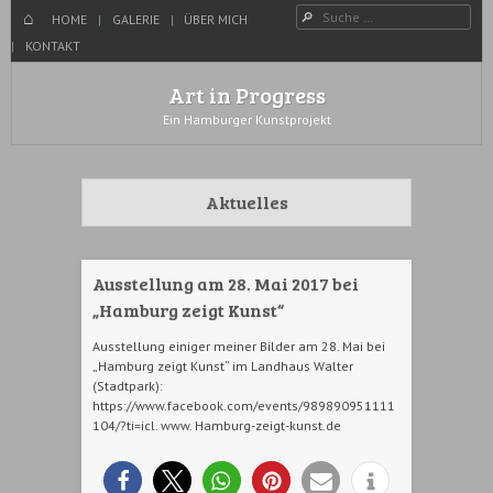
Menü
Suche
WECHSELN SIE ZUM INHALT
HOME
HOME
GALERIE
ÜBER MICH
KONTAKT
Art in Progress
Ein Hamburger Kunstprojekt
Aktuelles
Ausstellung am 28. Mai 2017 bei
„Hamburg zeigt Kunst“
Ausstellung einiger meiner Bilder am 28. Mai bei
„Hamburg zeigt Kunst“ im Landhaus Walter
(Stadtpark):
https://www.facebook.com/events/989890951111
104/?ti=icl. www. Hamburg-zeigt-kunst.de