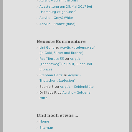
Acrylic – Sun in the Dark
Ausstellung am 28. Mai 2017 bei
„Hamburg zeigt Kunst“
Acrylic – Grey&White
Acrylic – Bronze (rund)
Neueste Kommentare
Lini Gong
zu
Acrylic – „Lebensweg“
(in Gold, Silber und Bronze)
Roof Terrace 55
zu
Acrylic –
„Lebensweg“ (in Gold, Silber und
Bronze)
Stephan Hertz
zu
Acrylic –
Triptychon „Explosion“
Sophie S.
zu
Acrylic – Seidenblüte
Dr. Klaus R.
zu
Acrylic – Goldene
Mitte
Und noch etwas …
Home
Sitemap