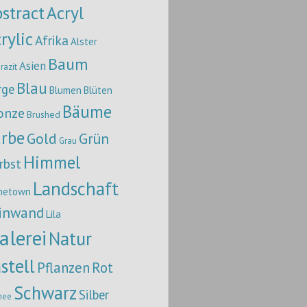
stract
Acryl
rylic
Afrika
Alster
Baum
Asien
razit
Blau
rge
Blumen
Blüten
Bäume
onze
Brushed
rbe
Gold
Grün
Grau
Himmel
rbst
Landschaft
metown
inwand
Lila
alerei
Natur
stell
Pflanzen
Rot
Schwarz
Silber
nee