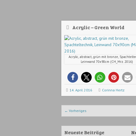
Acrylic – Green World
Acrylic, abstract, grün mit bronze, Spachtelt
Leinwand 70x90cm (CH_Mrz. 2016)
14. April 2016
Corinna Hertz
Beitrags-Navigation
←
Vorheriges
Neueste Beiträge
N