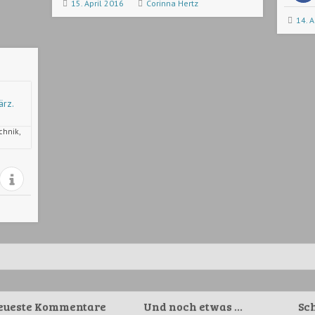
15. April 2016
Corinna Hertz
14. A
echnik,
eueste Kommentare
Und noch etwas …
Sc