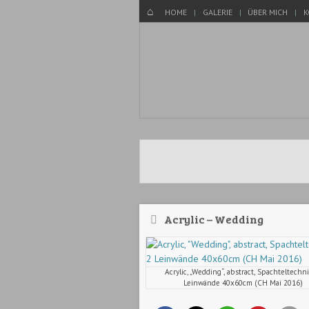
Menü
WECHSELN SIE ZUM INHALT
HOME
HOME
GALERIE
ÜBER MICH
K
Acrylic – Wedding
Acrylic, „Wedding“, abstract, Spachteltechni
Leinwände 40x60cm (CH Mai 2016)