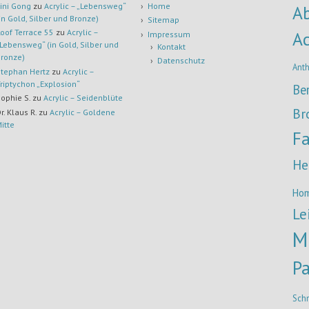
ini Gong
zu
Acrylic – „Lebensweg“
Home
Ab
in Gold, Silber und Bronze)
Sitemap
oof Terrace 55
zu
Acrylic –
Ac
Impressum
Lebensweg“ (in Gold, Silber und
Kontakt
ronze)
Datenschutz
Anth
tephan Hertz
zu
Acrylic –
riptychon „Explosion“
Be
ophie S.
zu
Acrylic – Seidenblüte
Br
r. Klaus R.
zu
Acrylic – Goldene
itte
Fa
He
Ho
Le
M
Pa
Sch