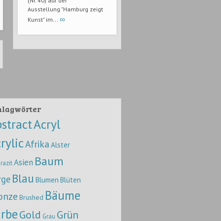
(Nr. 40) auf der
Ausstellung "Hamburg zeigt
… ∞
Kunst" im
hlagwörter
stract
Acryl
rylic
Afrika
Alster
Baum
Asien
razit
Blau
rge
Blumen
Blüten
Bäume
onze
Brushed
rbe
Gold
Grün
Grau