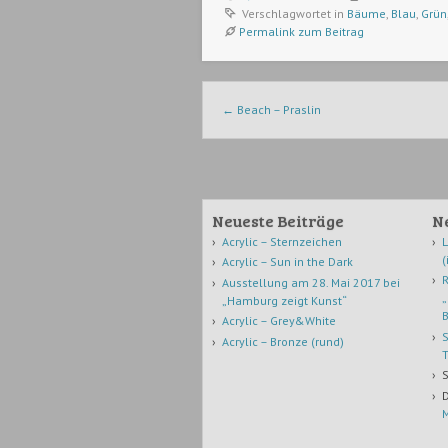
Verschlagwortet in
Bäume
,
Blau
,
Grün
Permalink zum Beitrag
Beitrags-Navigation
←
Beach – Praslin
Neueste Beiträge
N
Acrylic – Sternzeichen
L
(
Acrylic – Sun in the Dark
R
Ausstellung am 28. Mai 2017 bei
„
„Hamburg zeigt Kunst“
B
Acrylic – Grey&White
S
Acrylic – Bronze (rund)
T
S
D
M