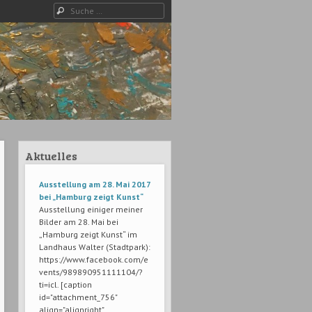
Suche
Aktuelles
Ausstellung am 28. Mai 2017
bei „Hamburg zeigt Kunst“
Ausstellung einiger meiner
Bilder am 28. Mai bei
„Hamburg zeigt Kunst“ im
Landhaus Walter (Stadtpark):
https://www.facebook.com/e
vents/989890951111104/?
ti=icl. [caption
id="attachment_756"
align="alignright"