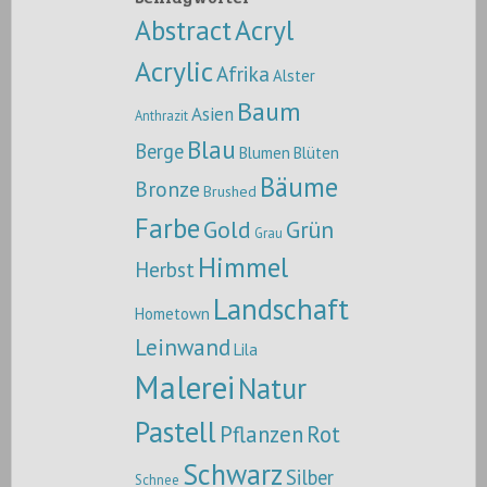
Abstract
Acryl
Acrylic
Afrika
Alster
Baum
Asien
Anthrazit
Blau
Berge
Blumen
Blüten
Bäume
Bronze
Brushed
Farbe
Gold
Grün
Grau
Himmel
Herbst
Landschaft
Hometown
Leinwand
Lila
Malerei
Natur
Pastell
Pflanzen
Rot
Schwarz
Silber
Schnee