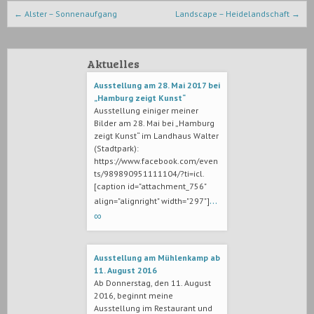
Beitrags-Navigation
←
Alster – Sonnenaufgang
Landscape – Heidelandschaft
→
Aktuelles
Ausstellung am 28. Mai 2017 bei
„Hamburg zeigt Kunst“
Ausstellung einiger meiner
Bilder am 28. Mai bei „Hamburg
zeigt Kunst“ im Landhaus Walter
(Stadtpark):
https://www.facebook.com/even
ts/989890951111104/?ti=icl.
[caption id="attachment_756"
…
align="alignright" width="297"]
∞
Ausstellung am Mühlenkamp ab
11. August 2016
Ab Donnerstag, den 11. August
2016, beginnt meine
Ausstellung im Restaurant und