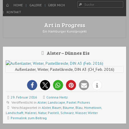
Menü
Suche
WECHSELN SIE ZUM INHALT
HOME
HOME
GALERIE
ÜBER MICH
KONTAKT
Art in Progress
Ein Hamburger Kunstprojekt
Alster – Dünnes Eis
Außenlaster, Winter, Pastellkreide, DIN A3 (CH_Feb. 2016)
29. Februar 2016
Corinna Hertz
Veröffentlicht in
Alster
,
Landscape
,
Pastel Pictures
Verschlagwortet in
Alster
,
Baum
,
Bäume
,
Blau
,
Hometown
,
Landschaft
,
Malerei
,
Natur
,
Pastell
,
Schwarz
,
Wasser
,
Winter
Permalink zum Beitrag