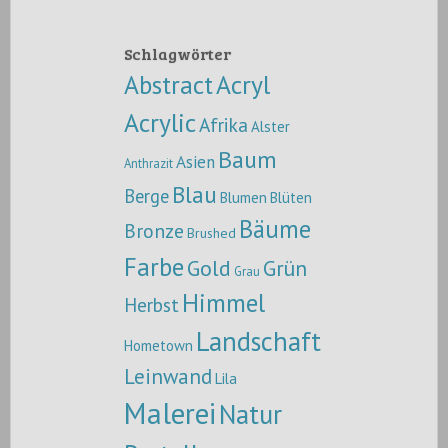
Schlagwörter
Abstract
Acryl
Acrylic
Afrika
Alster
Baum
Asien
Anthrazit
Blau
Berge
Blumen
Blüten
Bäume
Bronze
Brushed
Farbe
Gold
Grün
Grau
Himmel
Herbst
Landschaft
Hometown
Leinwand
Lila
Malerei
Natur