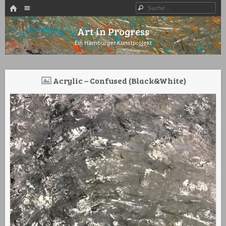
HOME
Menü
Suche
WECHSELN SIE ZUM INHALT
Art in Progress
Ein Hamburger Kunstprojekt
Acrylic – Confused (Black&White)