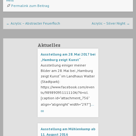
Weiß
Permalink zum Beitrag
Beitrags-Navigation
←
Acrylic – Abstracter Feuerfisch
Acrylic – Silver Night
→
Aktuelles
Ausstellung am 28. Mai 2017 bei
„Hamburg zeigt Kunst“
Ausstellung einiger meiner
Bilder am 28. Mai bei „Hamburg
zeigt Kunst“ im Landhaus Walter
(Stadtpark):
https://www.facebook.com/even
ts/989890951111104/?ti=icl.
[caption id="attachment_756"
…
align="alignright" width="297"]
∞
Ausstellung am Mühlenkamp ab
11. August 2016