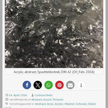
Acrylic, abstract, Spachteltechnik, DIN A2 (CH_Feb. 2016)
14. April 2016
Corinna Hertz
Veröffentlicht in
Abstract
,
Acrylic Pictures
Verschlagwortet in
Abstract
,
Acryl
,
Acrylic
,
Malerei
,
Schwarz
,
Silber
,