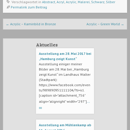
Verschlagwortet in
Abstract
,
Acryl
,
Acrylic
,
Malerei
,
Schwarz
,
Silber
Permalink zum Beitrag
Beitrags-Navigation
←
Acrylic – Kaminbild in Bronze
Acrylic – Green World
→
Aktuelles
Ausstellung am 28. Mai 2017 bei
„Hamburg zeigt Kunst“
Ausstellung einiger meiner
Bilder am 28. Mai bei „Hamburg
zeigt Kunst“ im Landhaus Walter
(Stadtpark):
https://www.facebook.com/even
ts/989890951111104/?ti=icl.
[caption id="attachment_756"
…
align="alignright" width="297"]
∞
Ausstellung am Mühlenkamp ab