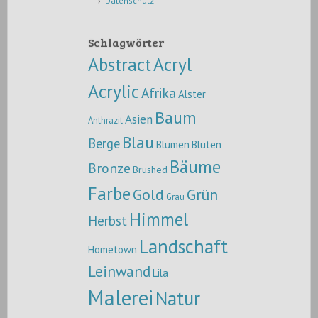
Datenschutz
Schlagwörter
Abstract
Acryl
Acrylic
Afrika
Alster
Baum
Asien
Anthrazit
Blau
Berge
Blumen
Blüten
Bäume
Bronze
Brushed
Farbe
Gold
Grün
Grau
Himmel
Herbst
Landschaft
Hometown
Leinwand
Lila
Malerei
Natur