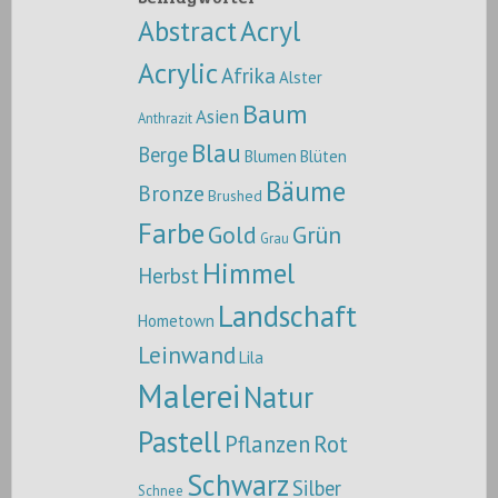
Abstract
Acryl
Acrylic
Afrika
Alster
Baum
Asien
Anthrazit
Blau
Berge
Blumen
Blüten
Bäume
Bronze
Brushed
Farbe
Gold
Grün
Grau
Himmel
Herbst
Landschaft
Hometown
Leinwand
Lila
Malerei
Natur
Pastell
Pflanzen
Rot
Schwarz
Silber
Schnee