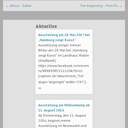
Beitrags-Navigation
←
Africa – Safari
The beginning – First Pic
→
Aktuelles
Ausstellung am 28. Mai 2017 bei
„Hamburg zeigt Kunst“
Ausstellung einiger meiner
Bilder am 28. Mai bei „Hamburg
zeigt Kunst“ im Landhaus Walter
(Stadtpark):
https://www.facebook.com/even
ts/989890951111104/?ti=icl.
[caption id="attachment_756"
…
align="alignright" width="297"]
∞
Ausstellung am Mühlenkamp ab
11. August 2016
Ab Donnerstag, den 11. August
2016, beginnt meine
Ausstellung im Restaurant und