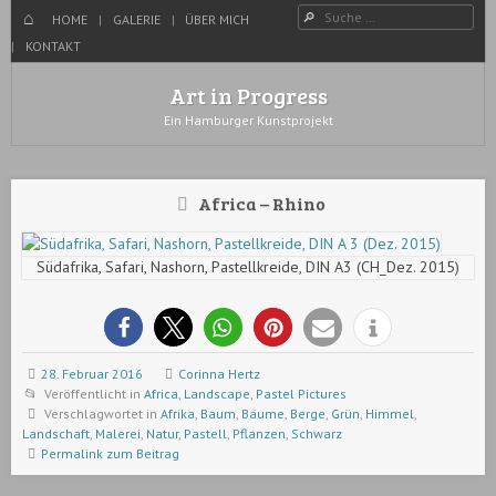
Menü
Suche
WECHSELN SIE ZUM INHALT
HOME
HOME
GALERIE
ÜBER MICH
KONTAKT
Art in Progress
Ein Hamburger Kunstprojekt
Africa – Rhino
Südafrika, Safari, Nashorn, Pastellkreide, DIN A3 (CH_Dez. 2015)
28. Februar 2016
Corinna Hertz
Veröffentlicht in
Africa
,
Landscape
,
Pastel Pictures
Verschlagwortet in
Afrika
,
Baum
,
Bäume
,
Berge
,
Grün
,
Himmel
,
Landschaft
,
Malerei
,
Natur
,
Pastell
,
Pflanzen
,
Schwarz
Permalink zum Beitrag